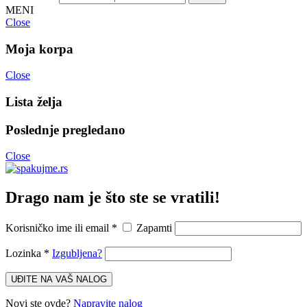
MENI
Close
Moja korpa
Close
Lista želja
Poslednje pregledano
Close
Drago nam je što ste se vratili!
Korisničko ime ili email
*
Zapamti
Lozinka
*
Izgubljena?
UĐITE NA VAŠ NALOG
Novi ste ovde?
Napravite nalog