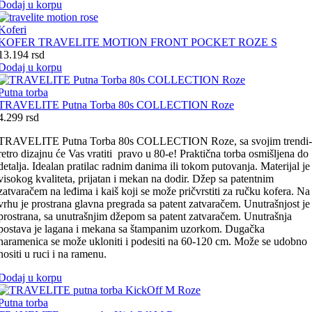
Dodaj u korpu
Koferi
KOFER TRAVELITE MOTION FRONT POCKET ROZE S
13.194
rsd
Dodaj u korpu
Putna torba
TRAVELITE Putna Torba 80s COLLECTION Roze
4.299
rsd
TRAVELITE Putna Torba 80s COLLECTION Roze, sa svojim trendi-
retro dizajnu će Vas vratiti pravo u 80-e! Praktična torba osmišljena do
detalja. Idealan pratilac radnim danima ili tokom putovanja. Materijal je
visokog kvaliteta, prijatan i mekan na dodir. Džep sa patentnim
zatvaračem na leđima i kaiš koji se može pričvrstiti za ručku kofera. Na
vrhu je prostrana glavna pregrada sa patent zatvaračem. Unutrašnjost je
prostrana, sa unutrašnjim džepom sa patent zatvaračem. Unutrašnja
postava je lagana i mekana sa štampanim uzorkom. Dugačka
naramenica se može ukloniti i podesiti na 60-120 cm. Može se udobno
nositi u ruci i na ramenu.
Dodaj u korpu
Putna torba