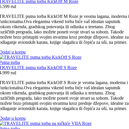
TRAVELITE putna torba KickOff M Roze
5.599
rsd
TRAVELITE putna torba KickOff M Roze je veoma lagana, moderna 
funkcionalna.Ova elegantna vikend torba biće vaš idealan saputnik
tokom vikenda, gradskog putovanja ili odlaska u teretanu. Zbog
različitih pregrada, lako možete poneti svoje stvari sa sobom. Takođe
možete brzo pristupiti svojim stvarima kroz prednje džepove, idealne za
odlaganje avionskih karata, knjige slagalica ili čepića za uši, na primer.
Dodaj u korpu
Putna torba
TRAVELITE putna torba KickOff S Roze
4.999
rsd
TRAVELITE putna torba KickOff S Roze je veoma lagana, moderna i
funkcionalna.Ova elegantna vikend torba biće vaš idealan saputnik
tokom vikenda, gradskog putovanja ili odlaska u teretanu. Zbog
različitih pregrada, lako možete poneti svoje stvari sa sobom. Takođe
možete brzo pristupiti svojim stvarima kroz prednje džepove, idealne za
odlaganje avionskih karata, knjige slagalica ili čepića za uši, na primer.
Dodaj u korpu
Putna torba