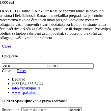
4.999
rsd
TRAVELITE ranac L Kick Off Rozi je sportski ranac sa dovoljno
prostora i fleksibilnosti. Ranac ima nekoliko pregrada sa patentnim
zatvaračima tako da ćete uvek imati pregled i dovoljno mesta za
odlaganje vaših osnovnih stvari i dodataka za laptop. Sa strane ranca
ćete naći dva držača za flaše pića, grickalice ili druge sitnice. Postavljen
odeljak za laptop i skriveni zadnji odeljak su posebno praktični za
odlaganje vaših vrednih predmeta.
Close
Opseg cena
Cena:
—
Reset
Beograd
(+381)64 835 54 44
info@spakujme.rs
www.spakujme.rs
© 2020
Spakujme
- Sva prava zadržana!
Search here