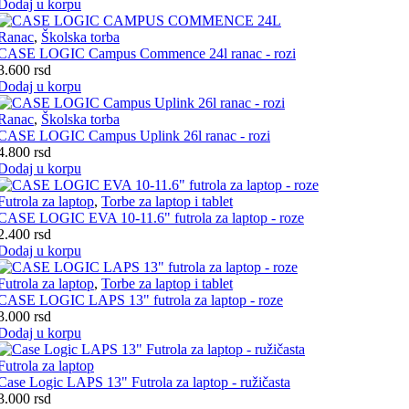
Dodaj u korpu
Ranac
,
Školska torba
CASE LOGIC Campus Commence 24l ranac - rozi
3.600
rsd
Dodaj u korpu
Ranac
,
Školska torba
CASE LOGIC Campus Uplink 26l ranac - rozi
4.800
rsd
Dodaj u korpu
Futrola za laptop
,
Torbe za laptop i tablet
CASE LOGIC EVA 10-11.6" futrola za laptop - roze
2.400
rsd
Dodaj u korpu
Futrola za laptop
,
Torbe za laptop i tablet
CASE LOGIC LAPS 13" futrola za laptop - roze
3.000
rsd
Dodaj u korpu
Futrola za laptop
Case Logic LAPS 13" Futrola za laptop - ružičasta
3.000
rsd