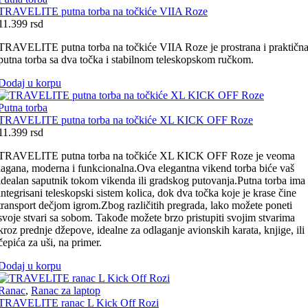
TRAVELITE putna torba na točkiće VIIA Roze
11.399
rsd
TRAVELITE putna torba na točkiće VIIA Roze je prostrana i praktičn
putna torba sa dva točka i stabilnom teleskopskom ručkom.
Dodaj u korpu
Putna torba
TRAVELITE putna torba na točkiće XL KICK OFF Roze
11.399
rsd
TRAVELITE putna torba na točkiće XL KICK OFF Roze je veoma
lagana, moderna i funkcionalna.Ova elegantna vikend torba biće vaš
idealan saputnik tokom vikenda ili gradskog putovanja.Putna torba ima
integrisani teleskopski sistem kolica, dok dva točka koje je krase čine
transport dečjom igrom.Zbog različitih pregrada, lako možete poneti
svoje stvari sa sobom. Takođe možete brzo pristupiti svojim stvarima
kroz prednje džepove, idealne za odlaganje avionskih karata, knjige, ili
čepića za uši, na primer.
Dodaj u korpu
Ranac
,
Ranac za laptop
TRAVELITE ranac L Kick Off Rozi