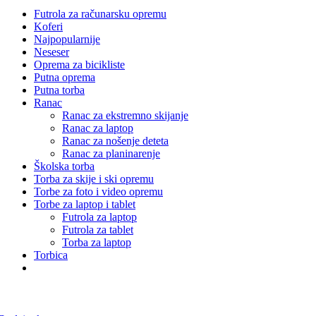
Futrola za računarsku opremu
Koferi
Najpopularnije
Neseser
Oprema za bicikliste
Putna oprema
Putna torba
Ranac
Ranac za ekstremno skijanje
Ranac za laptop
Ranac za nošenje deteta
Ranac za planinarenje
Školska torba
Torba za skije i ski opremu
Torbe za foto i video opremu
Torbe za laptop i tablet
Futrola za laptop
Futrola za tablet
Torba za laptop
Torbica