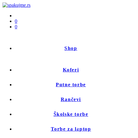
0
0
Shop
Koferi
Putne torbe
Rančevi
Školske torbe
Torbe za laptop