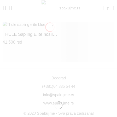
THULE Sapling Elite nosiljka za dete - Svetlo plava
41.500
rsd
Beograd
(+381)64 835 54 44
info@spakujme.rs
www.spakujme.rs
© 2020
Spakujme
- Sva prava zadržana!