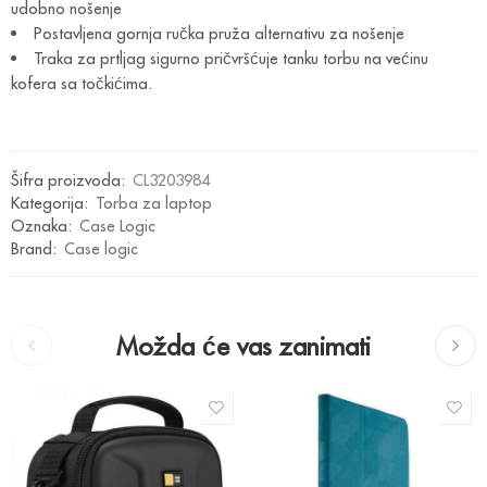
udobno nošenje
Postavljena gornja ručka pruža alternativu za nošenje
Traka za prtljag sigurno pričvršćuje tanku torbu na većinu
kofera sa točkićima.
Šifra proizvoda:
CL3203984
Kategorija:
Torba za laptop
Oznaka:
Case Logic
Brand:
Case logic
Možda će vas zanimati