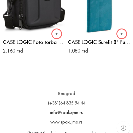
CASE LOGIC Foto torba Molded EVA camcorder crna
CASE LOGIC Surefit 8" Futrola/postolje za tablet - plava
2.160
rsd
1.080
rsd
Beograd
(+381)64 835 54 44
info@spakujme.rs
www.spakujme.rs