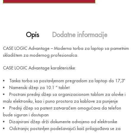
Opis
Dodatne informacije
CASE LOGIC Advantage – Moderna torba za laptop sa pametnim
skladištem za modernog profesionalca.
CASE LOGIC Advantage karakteristike:
Tanka torba sa postavljenom pregradom za laptop do 17,3″
Namenski džep za 10.1 “ tablet
Prostrani prednji džep sa organizacionom tablom za olovke i
malu elektroniku, kao i puno prostora za kablove za punjenje
Prednji džep sa patent zatvaračem omogućava da telefon
bude siguran i dostupan
Dizajnirani džep drži dokumente odvojeno od elektronike
Odstranjiv, postavljen podešavajući kaiš prilagođava se za