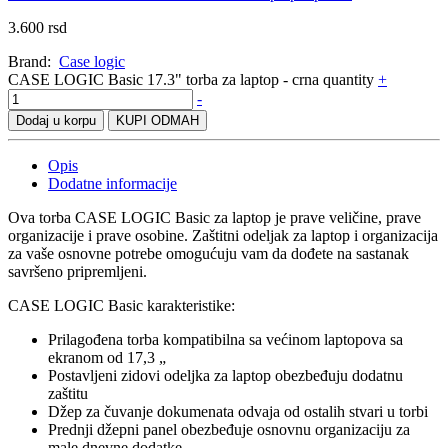
3.600
rsd
Brand:
Case logic
CASE LOGIC Basic 17.3" torba za laptop - crna quantity
+
-
Dodaj u korpu
KUPI ODMAH
Opis
Dodatne informacije
Ova torba CASE LOGIC Basic za laptop je prave veličine, prave
organizacije i prave osobine. Zaštitni odeljak za laptop i organizacija
za vaše osnovne potrebe omogućuju vam da dođete na sastanak
savršeno pripremljeni.
CASE LOGIC Basic karakteristike:
Prilagođena torba kompatibilna sa većinom laptopova sa
ekranom od 17,3 „
Postavljeni zidovi odeljka za laptop obezbeđuju dodatnu
zaštitu
Džep za čuvanje dokumenata odvaja od ostalih stvari u torbi
Prednji džepni panel obezbeđuje osnovnu organizaciju za
male dnevne dodatke