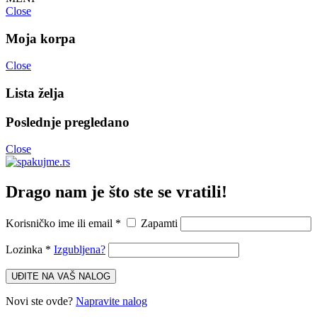
Close
Moja korpa
Close
Lista želja
Poslednje pregledano
Close
Drago nam je što ste se vratili!
Korisničko ime ili email
*
Zapamti
Lozinka
*
Izgubljena?
UĐITE NA VAŠ NALOG
Novi ste ovde?
Napravite nalog