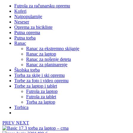
Futrola za računarsku opremu
Koferi
Najpopularnije
Neseser
Oprema za bicikliste
Putna oprema
Putna torba
Ranac
Ranac za ekstremno skijanje
Ranac za laptop
Ranac za nošenje deteta
Ranac za planinarenje
Školska torba
Torba za skije i ski opremu
Torbe za foto i video opremu
Torbe za laptop i tablet
Futrola za laptop
Futrola za tablet
Torba za laptop
Torbica
PREV
NEXT