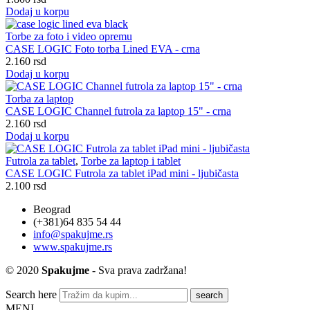
Dodaj u korpu
Torbe za foto i video opremu
CASE LOGIC Foto torba Lined EVA - crna
2.160
rsd
Dodaj u korpu
Torba za laptop
CASE LOGIC Channel futrola za laptop 15" - crna
2.160
rsd
Dodaj u korpu
Futrola za tablet
,
Torbe za laptop i tablet
CASE LOGIC Futrola za tablet iPad mini - ljubičasta
2.100
rsd
Beograd
(+381)64 835 54 44
info@spakujme.rs
www.spakujme.rs
© 2020
Spakujme
- Sva prava zadržana!
Search here
MENI