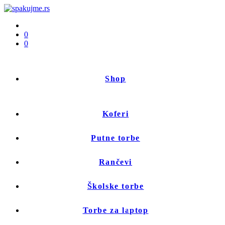
0
0
Shop
Koferi
Putne torbe
Rančevi
Školske torbe
Torbe za laptop