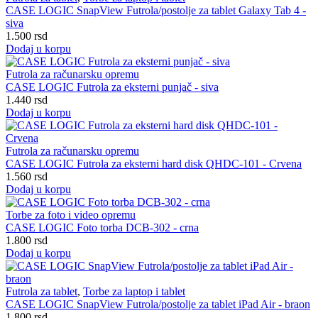
CASE LOGIC SnapView Futrola/postolje za tablet Galaxy Tab 4 -
siva
1.500
rsd
Dodaj u korpu
Futrola za računarsku opremu
CASE LOGIC Futrola za eksterni punjač - siva
1.440
rsd
Dodaj u korpu
Futrola za računarsku opremu
CASE LOGIC Futrola za eksterni hard disk QHDC-101 - Crvena
1.560
rsd
Dodaj u korpu
Torbe za foto i video opremu
CASE LOGIC Foto torba DCB-302 - crna
1.800
rsd
Dodaj u korpu
Futrola za tablet
,
Torbe za laptop i tablet
CASE LOGIC SnapView Futrola/postolje za tablet iPad Air - braon
1.800
rsd