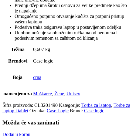
Prednji džep ima široku osnovu za velike predmete kao što
je napajanje
Omogućeno potpuno otvaranje kućišta za potpuni pristup
vašem laptopu
Podesiva traka osigurava laptop u postavljenom odeljku
Udobno nošenje sa obloženim ručkama od neoprena i
podesivim remenom sa zaštitom od klizanja
Težina
0,607 kg
Brendovi
Case logic
Boja
crna
namenjeno za
Muškarce
,
Žene
,
Unisex
Šifra proizvoda:
CL3201490
Kategorije:
Torba za laptop
,
Torbe za
laptop i tablet
Oznaka:
Case Logic
Brand:
Case logic
Možda će vas zanimati
Dodaj u korpu