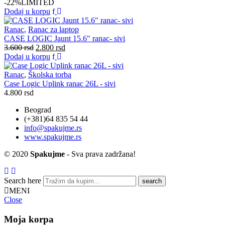
-22%
LIMITED
Dodaj u korpu
Ranac
,
Ranac za laptop
CASE LOGIC Jaunt 15.6" ranac- sivi
Originalna
Trenutna
3.600
rsd
2.800
rsd
cena
cena
Dodaj u korpu
je
je:
bila:
2.800 rsd.
Ranac
,
Školska torba
3.600 rsd.
Case Logic Uplink ranac 26L - sivi
4.800
rsd
Beograd
(+381)64 835 54 44
info@spakujme.rs
www.spakujme.rs
© 2020
Spakujme
- Sva prava zadržana!
Search here
MENI
Close
Moja korpa