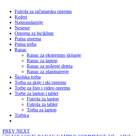
Futrola za računarsku opremu
Koferi
Najpopularnije
Neseser
Oprema za bicikliste
Putna oprema
Putna torba
Ranac
Ranac za ekstremno skijanje
Ranac za laptop
Ranac za nošenje deteta
Ranac za planinarenje
Školska torba
Torba za skije i ski opremu
Torbe za foto i video opremu
Torbe za laptop i tablet
Futrola za laptop
Futrola za tablet
Torba za laptop
Torbica
PREV
NEXT