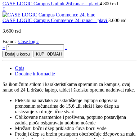
CASE LOGIC Campus Uplink 26l ranac – plavi
4.800
rsd
CASE LOGIC Campus Commence 24l ranac – plavi
3.600
rsd
3.600
rsd
Brand:
Case logic
CASE
+
-
LOGIC
Dodaj u korpu
KUPI ODMAH
Campus
Commence
Opis
24l
Dodatne informacije
ranac
-
Sa ikoničnim stilom i karakteristikama spremnim za kampus, ovaj
sivi
ranac od 24 L držaće laptop, tablet i školsku opremu nadohvat ruke.
quantity
Fleksibilna navlaka za skladištenje laptopa odgovara
prenosnim računarima do 15,6 „ili služi i kao džep za
rastezanje za druge lične stvari
Oblikovane naramenice i prošivena, potpuno postavljena
zadnja ploča osiguravaju udobno nošenje
Mrežasti bočni džep prikladno čuva bocu vode
Prednji džep sa brzim pristupom obezbeđuje džepove za malu