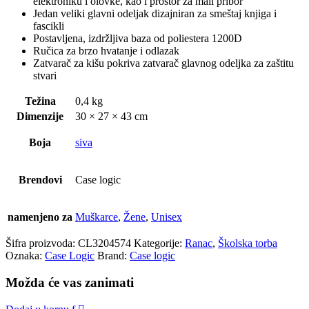
elektroniku i olovke, kao i prostor za mali pribor
Jedan veliki glavni odeljak dizajniran za smeštaj knjiga i
fascikli
Postavljena, izdržljiva baza od poliestera 1200D
Ručica za brzo hvatanje i odlazak
Zatvarač za kišu pokriva zatvarač glavnog odeljka za zaštitu
stvari
Težina
0,4 kg
Dimenzije
30 × 27 × 43 cm
Boja
siva
Brendovi
Case logic
namenjeno za
Muškarce
,
Žene
,
Unisex
Šifra proizvoda:
CL3204574
Kategorije:
Ranac
,
Školska torba
Oznaka:
Case Logic
Brand:
Case logic
Možda će vas zanimati