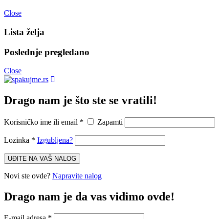
Close
Lista želja
Poslednje pregledano
Close
Drago nam je što ste se vratili!
Korisničko ime ili email
*
Zapamti
Lozinka
*
Izgubljena?
UĐITE NA VAŠ NALOG
Novi ste ovde?
Napravite nalog
Drago nam je da vas vidimo ovde!
E-mail adresa
*