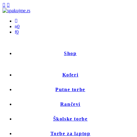
0
0
Shop
Koferi
Putne torbe
Rančevi
Školske torbe
Torbe za laptop