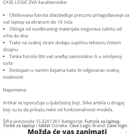
CASE LOGIC EVA karakteristike:
Oblikovana futrola obezbeđuje precizno prilagođavanje za
vaš laptop sa ekranom do 16 inča
Obloga od sunđerastog materijala osigurava zaštitu od
vrha do dna
Trake na svakoj strani dodaju suptilnu teksturu čistom
dizajnu
Tanka futrola štiti vaš uređaj samostalno ili u omiljenoj
torbi
Dostupan u raznim bojama kako bi odgovarao svakoj
osobnosti
Napomena:
Artikal se isporučuje u ljubičastoj boji. Slike artikla u drugoj
boji su tu da prikažu neke od funkcionalnosti modela.
Šifra proizvoda:
CL3201361
Kategorije:
Futrola za laptop
,
Torbe za laptop i tablet
Oznaka:
Case Logic
Brand:
Case logic
Možda će vas zanimati