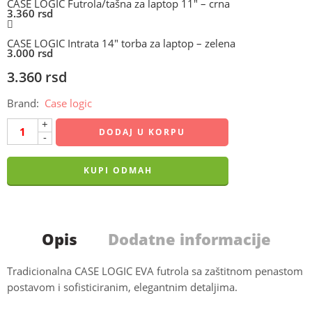
CASE LOGIC Futrola/tašna za laptop 11″ – crna
3.360
rsd
CASE LOGIC Intrata 14″ torba za laptop – zelena
3.000
rsd
3.360
rsd
Brand:
Case logic
+
DODAJ U KORPU
-
KUPI ODMAH
Opis
Dodatne informacije
Tradicionalna CASE LOGIC EVA futrola sa zaštitnom penastom
postavom i sofisticiranim, elegantnim detaljima.