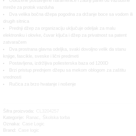
Obložene postavljene naramenice i zadnji panel od vazdušne
mreže za protok vazduha
Dva velika bočna džepa pogodna za držanje boce sa vodom ili
drugih sitnica
Prednji džep za organizaciju uključuje odeljak za malu
elektroniku i olovke, čuvar ključa i džep za privatnost sa patent
zatvaračem
Dva prostrana glavna odeljka, svaki dovoljno velik da stanu
knjige, fascikle, sveske i lični predmeti
Postavljena, izdržljiva poliesterska baza od 1200D
Brzi pristup prednjem džepu sa mekom oblogom za zaštitu
vrednosti
Ručica za brzo hvatanje i nošenje
Šifra proizvoda:
CL3204257
Kategorije:
Ranac
,
Školska torba
Oznaka:
Case Logic
Brand:
Case logic