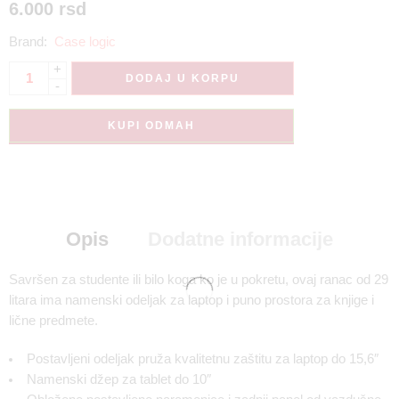
6.000
rsd
Brand:
Case logic
+
DODAJ U KORPU
-
KUPI ODMAH
Opis
Dodatne informacije
Savršen za studente ili bilo koga ko je u pokretu, ovaj ranac od 29
litara ima namenski odeljak za laptop i puno prostora za knjige i
lične predmete.
Postavljeni odeljak pruža kvalitetnu zaštitu za laptop do 15,6″
Namenski džep za tablet do 10″