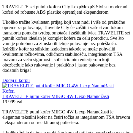
TRAVELITE set putnih kofera City LexpMexpS Sivi su moderani
koferi od robusne ABS plastike opremljeni ekspanderom.
Ukoliko tražite kvalitetan prtljag koji vam nudi i više od praktične
opreme za putovanja, Travelite City će zaštititi vaše stvari tokom
transporta pomoću tvrdog omotača i zaštitnih ivica.TRAVELITE set
putnih kofera idealan je komplet kofera za celu porodicu. Sve što
vam je potrebno za zimsko ili letnje putovanje bez poteškoća.
Izdržljiv kofer sa stilskim izgledom takođe se može pohvaliti
kvalitetnim točkovima, odličnom stabilnošću, integrisanom TSA
bravom za veću sigurnost i sofisticiranim enterijerom koji
obezbeđuje lako rukovanje i praktično i jasno pakovanje bez
dodatnih briga!
Dodaj u korpu
Koferi
TRAVELITE putni kofer MIIGO 4W L exp Narandžasti
19.999
rsd
TRAVELITE putni kofer MIIGO 4W L exp Narandžasti je
elegantan tekstilni kofer na četiri točka sa integrisanom TSA bravom
i ekspanderom od recikliranog poliestera.
Ukoliko želite da imate praktičan komad prtljaga pored sebe na svim