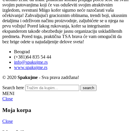
svojim putovanjima koji će vas oduševiti svojim atraktivnim
izgledom, svestrani Miigo kofer sigurno neće razočarati vaša
očekivanja! Zahvaljujući gracioznim oblinama, trendi boji, ukusnim
detaljima i održivom načinu proizvodnje, zaljubićete se u njega na
prvu vožnju! Pored lakog rukovanja, kofer sa integrisanim
ekspanderom takođe obezbeđuje jasnu organizaciju uskladištenih
predmeta. Pored toga, praktična TSA brava će vam omogućiti da
bez brige odete u najudaljenije delove sveta!
Beograd
(+381)64 835 54 44
info@spakujme.rs
www.spakujme.rs
© 2020
Spakujme
- Sva prava zadržana!
Search here
MENI
Close
Moja korpa
Close