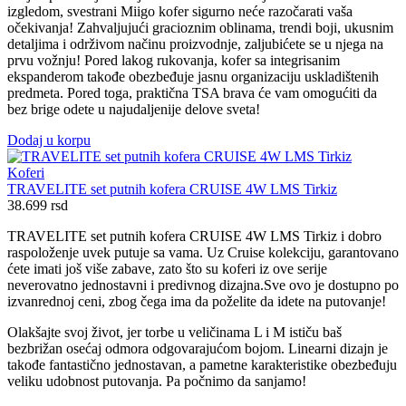
izgledom, svestrani Miigo kofer sigurno neće razočarati vaša
očekivanja! Zahvaljujući gracioznim oblinama, trendi boji, ukusnim
detaljima i održivom načinu proizvodnje, zaljubićete se u njega na
prvu vožnju! Pored lakog rukovanja, kofer sa integrisanim
ekspanderom takođe obezbeđuje jasnu organizaciju uskladištenih
predmeta. Pored toga, praktična TSA brava će vam omogućiti da
bez brige odete u najudaljenije delove sveta!
Dodaj u korpu
Koferi
TRAVELITE set putnih kofera CRUISE 4W LMS Tirkiz
38.699
rsd
TRAVELITE set putnih kofera CRUISE 4W LMS Tirkiz i dobro
raspoloženje uvek putuje sa vama. Uz Cruise kolekciju, garantovano
ćete imati još više zabave, zato što su koferi iz ove serije
neverovatno jednostavni i predivnog dizajna.Sve ovo je dostupno po
izvanrednoj ceni, zbog čega ima da poželite da idete na putovanje!
Olakšajte svoj život, jer torbe u veličinama L i M ističu baš
bezbrižan osećaj odmora odgovarajućom bojom. Linearni dizajn je
takođe fantastično jednostavan, a pametne karakteristike obezbeđuju
veliku udobnost putovanja. Pa počnimo da sanjamo!