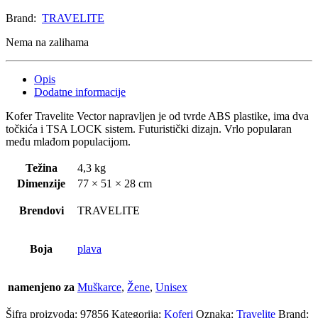
Brand:
TRAVELITE
Nema na zalihama
Opis
Dodatne informacije
Kofer Travelite Vector napravljen je od tvrde ABS plastike, ima dva
točkića i TSA LOCK sistem. Futuristički dizajn. Vrlo popularan
među mlađom populacijom.
Težina
4,3 kg
Dimenzije
77 × 51 × 28 cm
Brendovi
TRAVELITE
Boja
plava
namenjeno za
Muškarce
,
Žene
,
Unisex
Šifra proizvoda:
97856
Kategorija:
Koferi
Oznaka:
Travelite
Brand: