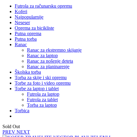
Futrola za računarsku opremu
Koferi
Najpopularnije
Neseser
Oprema za bicikliste
Putna oprema
Putna torba
Ranac
Ranac za ekstremno skijanje
Ranac za laptop
Ranac za nošenje deteta
Ranac za planinarenje
Školska torba
Torba za skije i ski opremu
Torbe za foto i video opremu
Torbe za laptop i tablet
Futrola za laptop
Futrola za tablet
Torba za laptop
Torbica
Sold Out
PREV
NEXT