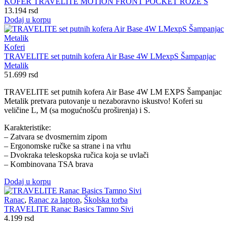
KOFER TRAVELITE MOTION FRONT POCKET ROZE S
13.194
rsd
Dodaj u korpu
Koferi
TRAVELITE set putnih kofera Air Base 4W LMexpS Šampanjac
Metalik
51.699
rsd
TRAVELITE set putnih kofera Air Base 4W LM EXPS Šampanjac
Metalik pretvara putovanje u nezaboravno iskustvo! Koferi su
veličine L, M (sa mogućnošću proširenja) i S.
Karakteristike:
– Zatvara se dvosmernim zipom
– Ergonomske ručke sa strane i na vrhu
– Dvokraka teleskopska ručica koja se uvlači
– Kombinovana TSA brava
Dodaj u korpu
Ranac
,
Ranac za laptop
,
Školska torba
TRAVELITE Ranac Basics Tamno Sivi
4.199
rsd