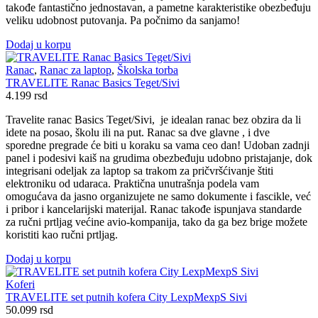
takođe fantastično jednostavan, a pametne karakteristike obezbeđuju
veliku udobnost putovanja. Pa počnimo da sanjamo!
Dodaj u korpu
Ranac
,
Ranac za laptop
,
Školska torba
TRAVELITE Ranac Basics Teget/Sivi
4.199
rsd
Travelite ranac Basics Teget/Sivi, je idealan ranac bez obzira da li
idete na posao, školu ili na put. Ranac sa dve glavne , i dve
sporedne pregrade će biti u koraku sa vama ceo dan! Udoban zadnji
panel i podesivi kaiš na grudima obezbeđuju udobno pristajanje, dok
integrisani odeljak za laptop sa trakom za pričvršćivanje štiti
elektroniku od udaraca. Praktična unutrašnja podela vam
omogućava da jasno organizujete ne samo dokumente i fascikle, već
i pribor i kancelarijski materijal. Ranac takođe ispunjava standarde
za ručni prtljag većine avio-kompanija, tako da ga bez brige možete
koristiti kao ručni prtljag.
Dodaj u korpu
Koferi
TRAVELITE set putnih kofera City LexpMexpS Sivi
50.099
rsd