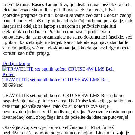
Travelite ranac Basics Tamno Sivi, je idealan ranac bez obzira da li
idete na posao, školu ili na put. Ranac sa dve glavne , i dve
sporedne pregrade će biti u koraku sa vama ceo dan! Udoban zadnji
panel i podesivi kaiš na grudima obezbeđuju udobno pristajanje, dok
integrisani odeljak za laptop sa trakom za pričvršćivanje štiti
elektroniku od udaraca. Praktična unutrašnja podela vam
omogućava da jasno organizujete ne samo dokumente i fascikle, već
i pribor i kancelarijski materijal. Ranac takođe ispunjava standarde
za ručni prtljag većine avio-kompanija, tako da ga bez brige možete
koristiti kao ručni prtljag.
Dodaj u korpu
Koferi
TRAVELITE set putnih kofera CRUISE 4W LMS Beli
38.699
rsd
TRAVELITE set putnih kofera CRUISE 4W LMS Beli i dobro
raspoloženje uvek putuje sa vama. Uz Cruise kolekciju, garantovano
ćete imati još više zabave, zato što su koferi iz ove serije
neverovatno jednostavni i predivnog dizajna.Sve ovo je dostupno po
izvanrednoj ceni, zbog čega ima da poželite da idete na putovanje!
Olakšajte svoj život, jer torbe u veličinama L i M ističu baš
bezbrižan osećaj odmora odgovarajućom bojom. Linearni dizajn je