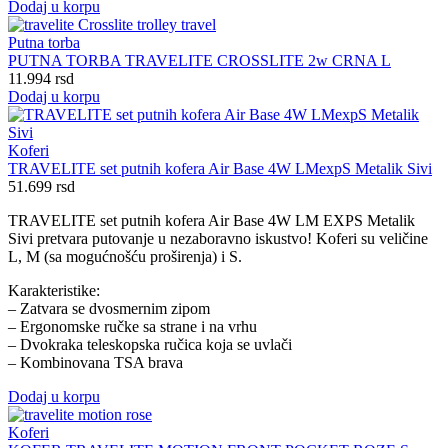
Dodaj u korpu
Putna torba
PUTNA TORBA TRAVELITE CROSSLITE 2w CRNA L
11.994
rsd
Dodaj u korpu
Koferi
TRAVELITE set putnih kofera Air Base 4W LMexpS Metalik Sivi
51.699
rsd
TRAVELITE set putnih kofera Air Base 4W LM EXPS Metalik
Sivi pretvara putovanje u nezaboravno iskustvo! Koferi su veličine
L, M (sa mogućnošću proširenja) i S.
Karakteristike:
– Zatvara se dvosmernim zipom
– Ergonomske ručke sa strane i na vrhu
– Dvokraka teleskopska ručica koja se uvlači
– Kombinovana TSA brava
Dodaj u korpu
Koferi