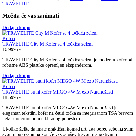
TRAVELITE
Možda će vas zanimati
Dodaj u korpu
Koferi
TRAVELITE City M Kofer sa 4 točkića zeleni
16.999
rsd
TRAVELITE City M Kofer sa 4 točkića zeleni je moderan kofer od
robusne ABS plastike opremljen ekspanderom.
Dodaj u korpu
Koferi
TRAVELITE putni kofer MIIGO 4W M exp Narandžasti
18.599
rsd
TRAVELITE putni kofer MIIGO 4W M exp Narandžasti je
elegantan tekstilni kofer na četiri točka sa integrisanom TSA bravom
i ekspanderom od recikliranog poliestera.
Ukoliko želite da imate praktičan komad prtljaga pored sebe na svim
svojim putovanjima koji će vas oduševiti svojim atraktivnim