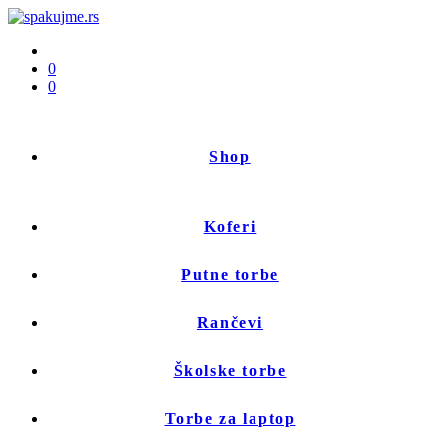
0
0
Shop
Koferi
Putne torbe
Rančevi
Školske torbe
Torbe za laptop