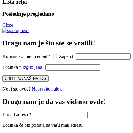
Lista želja
Poslednje pregledano
Close
Drago nam je što ste se vratili!
Korisničko ime ili email
*
Zapamti
Lozinka
*
Izgubljena?
UĐITE NA VAŠ NALOG
Novi ste ovde?
Napravite nalog
Drago nam je da vas vidimo ovde!
E-mail adresa
*
Lozinka će biti poslata na vašu mail adresu.