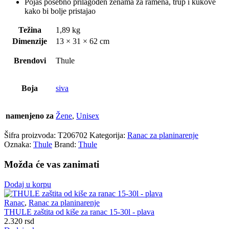
Pojas posebno prilagođen ženama za ramena, trup i kukove
kako bi bolje pristajao
Težina
1,89 kg
Dimenzije
13 × 31 × 62 cm
Brendovi
Thule
Boja
siva
namenjeno za
Žene
,
Unisex
Šifra proizvoda:
T206702
Kategorija:
Ranac za planinarenje
Oznaka:
Thule
Brand:
Thule
Možda će vas zanimati
Dodaj u korpu
Ranac
,
Ranac za planinarenje
THULE zaštita od kiše za ranac 15-30l - plava
2.320
rsd