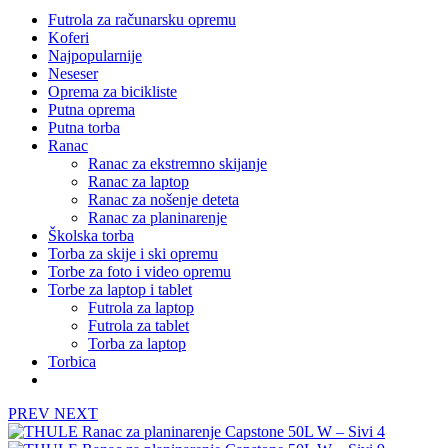
Futrola za računarsku opremu
Koferi
Najpopularnije
Neseser
Oprema za bicikliste
Putna oprema
Putna torba
Ranac
Ranac za ekstremno skijanje
Ranac za laptop
Ranac za nošenje deteta
Ranac za planinarenje
Školska torba
Torba za skije i ski opremu
Torbe za foto i video opremu
Torbe za laptop i tablet
Futrola za laptop
Futrola za tablet
Torba za laptop
Torbica
PREV
NEXT