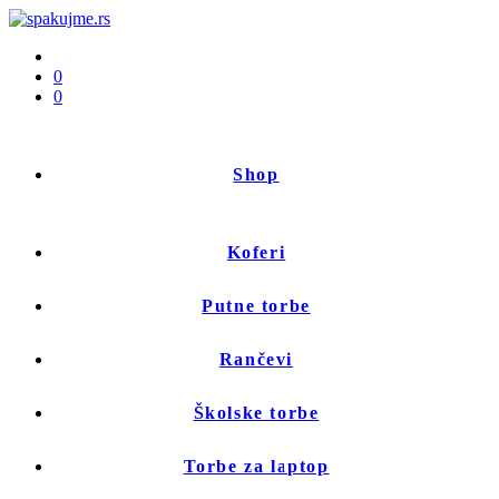
0
0
Shop
Koferi
Putne torbe
Rančevi
Školske torbe
Torbe za laptop