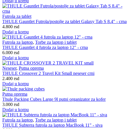
Dodaj u korpu
Futrola za tablet
THULE Gauntlet Futrola/postolje za tablet Galaxy Tab S 8.4" - crna
4.800
rsd
Dodaj u korpu
Futrola za laptop
,
Torbe za laptop i tablet
THULE Gauntlet 4 futrola za laptop 12" - crna
6.000
rsd
Dodaj u korpu
Neseser
,
Putna oprema
THULE Crossover 2 Travel Kit Small neseser crni
2.400
rsd
Dodaj u korpu
Putna oprema
Thule Packing Cubes Large 9l putni organizator za kofer
3.000
rsd
Dodaj u korpu
Futrola za laptop
,
Torbe za laptop i tablet
THULE Subterra futrola za laptop MacBook 11" - siva