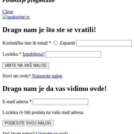
Poslednje pregledano
Close
Drago nam je što ste se vratili!
Korisničko ime ili email
*
Zapamti
Lozinka
*
Izgubljena?
UĐITE NA VAŠ NALOG
Novi ste ovde?
Napravite nalog
Drago nam je da vas vidimo ovde!
E-mail adresa
*
Lozinka će biti poslata na vašu mail adresu.
PODESITE SVOJ NALOG
Već imate nalog?
Ulogujte se ovde