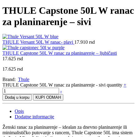
THULE Capstone 50L W ranac
za planinarenje – sivi
THULE Versant 50L W ranac- plavi
17.910
rsd
THULE Capstone 50L W ranac za planinarenje – ljubičasti
17.625
rsd
17.625
rsd
Brand:
Thule
THULE Capstone 50L W ranac za planinarenje - sivi quantity
+
-
Dodaj u korpu
KUPI ODMAH
Opis
Dodatne informacije
Ženski ranac za planinarenje – idealan za dnevno planinarenje ili
minimalističko putovanje s rancem, Thule Capstone 50L ima sistem