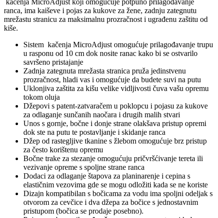
kačenja MicroAdjust koji omogućuje potpuno prilagođavanje
ranca, ima kaiševe i pojas za kukove za žene, zadnju zategnutu
mrežastu stranicu za maksimalnu prozračnost i ugrađenu zaštitu od
kiše.
Sistem kačenja MicroAdjust omogućuje prilagođavanje trupu
u rasponu od 10 cm dok nosite ranac kako bi se ostvarilo
savršeno pristajanje
Zadnja zategnuta mrežasta stranica pruža jedinstvenu
prozračnost, hladi vas i omogućuje da budete suvi na putu
Uklonjiva zaštita za kišu velike vidljivosti čuva vašu opremu
tokom oluja
Džepovi s patent-zatvaračem u poklopcu i pojasu za kukove
za odlaganje sunčanih naočara i drugih malih stvari
Unos s gornje, bočne i donje strane olakšava pristup opremi
dok ste na putu te postavljanje i skidanje ranca
Džep od rastegljive tkanine s žlebom omogućuje brz pristup
za često korištenu opremu
Bočne trake za stezanje omogućuju pričvršćivanje tereta ili
vezivanje opreme s spoljne strane ranca
Dodaci za odlaganje štapova za planinarenje i cepina s
elastičnim vezovima gde se mogu odložiti kada se ne koriste
Dizajn kompatibilan s bočicama za vodu ima spoljni odeljak s
otvorom za cevčice i dva džepa za bočice s jednostavnim
pristupom (bočica se prodaje posebno).