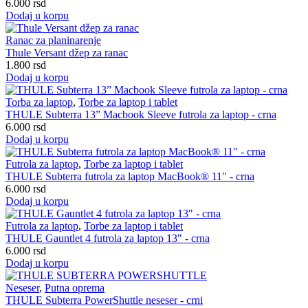
6.000
rsd
Dodaj u korpu
Ranac za planinarenje
Thule Versant džep za ranac
1.800
rsd
Dodaj u korpu
Torba za laptop
,
Torbe za laptop i tablet
THULE Subterra 13” Macbook Sleeve futrola za laptop - crna
6.000
rsd
Dodaj u korpu
Futrola za laptop
,
Torbe za laptop i tablet
THULE Subterra futrola za laptop MacBook® 11" - crna
6.000
rsd
Dodaj u korpu
Futrola za laptop
,
Torbe za laptop i tablet
THULE Gauntlet 4 futrola za laptop 13" - crna
6.000
rsd
Dodaj u korpu
Neseser
,
Putna oprema
THULE Subterra PowerShuttle neseser - crni