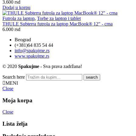
3.600
rsd
Dodaj u korpu
Futrola za laptop
,
Torbe za laptop i tablet
THULE Subterra futrola za laptop MacBook® 12" - crna
6.000
rsd
Beograd
(+381)64 835 54 44
info@spakujme.rs
www.spakujme.rs
© 2020
Spakujme
- Sva prava zadržana!
Search here
MENI
Close
Moja korpa
Close
Lista želja