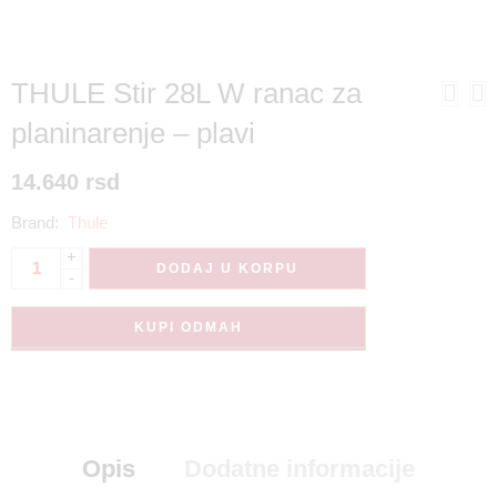
THULE Stir 28L W ranac za
planinarenje – plavi
14.640
rsd
Brand:
Thule
+
DODAJ U KORPU
-
KUPI ODMAH
Opis
Dodatne informacije