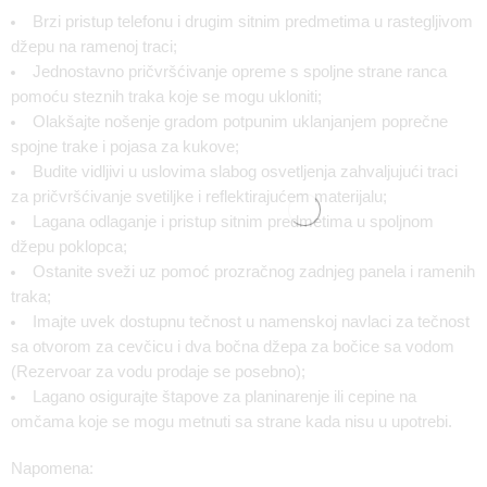
Brzi pristup telefonu i drugim sitnim predmetima u rastegljivom
džepu na ramenoj traci;
Jednostavno pričvršćivanje opreme s spoljne strane ranca
pomoću steznih traka koje se mogu ukloniti;
Olakšajte nošenje gradom potpunim uklanjanjem poprečne
spojne trake i pojasa za kukove;
Budite vidljivi u uslovima slabog osvetljenja zahvaljujući traci
za pričvršćivanje svetiljke i reflektirajućem materijalu;
Lagana odlaganje i pristup sitnim predmetima u spoljnom
džepu poklopca;
Ostanite sveži uz pomoć prozračnog zadnjeg panela i ramenih
traka;
Imajte uvek dostupnu tečnost u namenskoj navlaci za tečnost
sa otvorom za cevčicu i dva bočna džepa za bočice sa vodom
(Rezervoar za vodu prodaje se posebno);
Lagano osigurajte štapove za planinarenje ili cepine na
omčama koje se mogu metnuti sa strane kada nisu u upotrebi.
Napomena: