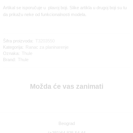
Artikal se isporučuje u plavoj boji. Slike artikla u drugoj boji su tu
da prikažu neke od funkcionalnosti modela.
Šifra proizvoda:
T3203550
Kategorija:
Ranac za planinarenje
Oznaka:
Thule
Brand:
Thule
Možda će vas zanimati
Beograd
(+381)64 835 54 44