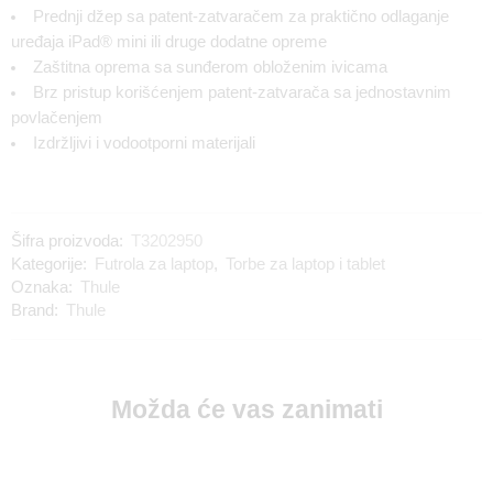
Prednji džep sa patent-zatvaračem za praktično odlaganje
uređaja iPad® mini ili druge dodatne opreme
Zaštitna oprema sa sunđerom obloženim ivicama
Brz pristup korišćenjem patent-zatvarača sa jednostavnim
povlačenjem
Izdržljivi i vodootporni materijali
Šifra proizvoda:
T3202950
Kategorije:
Futrola za laptop
,
Torbe za laptop i tablet
Oznaka:
Thule
Brand:
Thule
Možda će vas zanimati