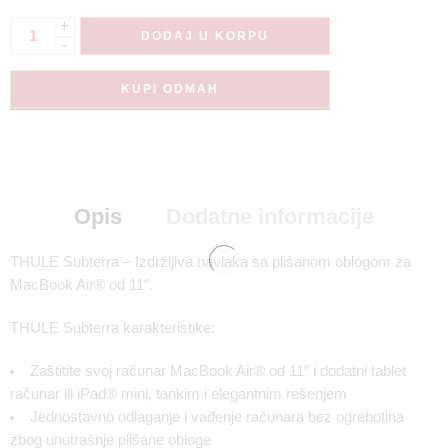
+
DODAJ U KORPU
-
KUPI ODMAH
Opis
Dodatne informacije
THULE Subterra – Izdržljiva navlaka sa plišanom oblogom za
MacBook Air® od 11″.
THULE Subterra karakteristike:
Zaštitite svoj računar MacBook Air® od 11″ i dodatni tablet
računar ili iPad® mini, tankim i elegantnim rešenjem
Jednostavno odlaganje i vađenje računara bez ogrebotina
zbog unutrašnje plišane obloge