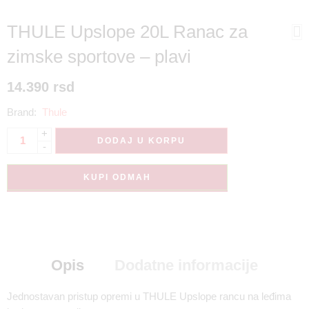
THULE Upslope 20L Ranac za
zimske sportove – plavi
14.390
rsd
Brand:
Thule
+
DODAJ U KORPU
-
KUPI ODMAH
Opis
Dodatne informacije
Jednostavan pristup opremi u THULE Upslope rancu na leđima