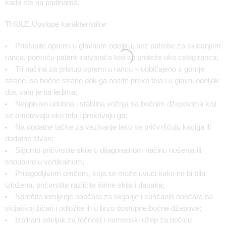
kada ste na padinama.
THULE Upslope karakteristike:
Pristupite opremi u glavnom odeljku, bez potrebe za skidanjem
ranca, pomoću patent-zatvarača koji se proteže oko celog ranca;
Tri načina za pristup opremi u rancu – uobičajeno s gornje
strane, sa bočne strane dok ga nosite preko tela i u glavni odeljak
dok vam je na leđima;
Neopisivo udobna i stabilna vožnja sa bočnim džepovima koji
se omotavaju oko tela i prekrivaju ga;
Na dodatne tačke za vezivanje lako se pričvršćuju kaciga ili
dodatne stvari;
Sigurno pričvrstite skije u dijagonalnom načinu nošenja ili
snoubord u vertikalnom;
Prilagodljivom omčom, koja se može uvući kako ne bi bila
izložena, pričvrstite različite širine skija i dasaka;
Sprečite lomljenje naočara za skijanje i sunčanih naočara na
skijaškoj žičari i odložite ih u brzo dostupne bočne džepove;
Izolirani odeljak za tečnost i namenski džep za bočicu