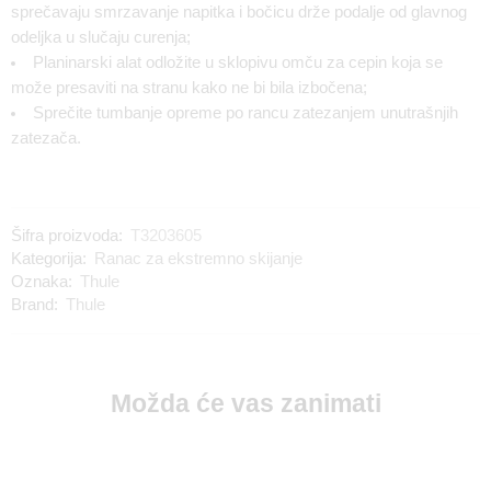
sprečavaju smrzavanje napitka i bočicu drže podalje od glavnog
odeljka u slučaju curenja;
Planinarski alat odložite u sklopivu omču za cepin koja se
može presaviti na stranu kako ne bi bila izbočena;
Sprečite tumbanje opreme po rancu zatezanjem unutrašnjih
zatezača.
Šifra proizvoda:
T3203605
Kategorija:
Ranac za ekstremno skijanje
Oznaka:
Thule
Brand:
Thule
Možda će vas zanimati